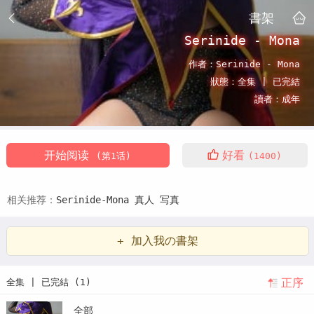
書架
Serinide - Mona
作者：
Serinide - Mona
狀態：
全集 |
已完結
讀者：
成年
开始阅读
好看
(第1话)
(1400)
相关推荐：
Serinide-Mona
真人
写真
+ 加入我の書架
正序
全集 | 已完結 (1)
全部