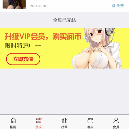
免费
2024/06/09
全集已完結
推薦
發現
榜單
書架
會員