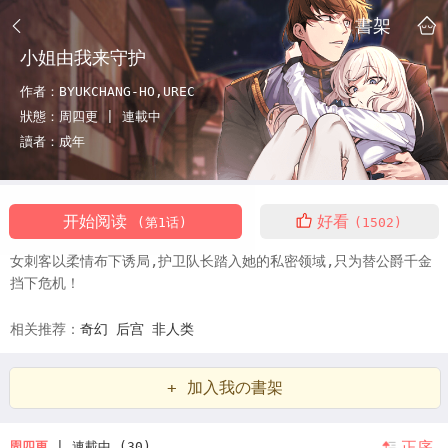
書架
小姐由我来守护
作者：
BYUKCHANG-HO,UREC
狀態：
周四更 |
連載中
讀者：
成年
开始阅读
好看
(第1话)
(1502)
女刺客以柔情布下诱局,护卫队长踏入她的私密领域,只为替公爵千金
挡下危机！
相关推荐：
奇幻
后宫
非人类
+ 加入我の書架
正序
周四更
| 連載中 (30)