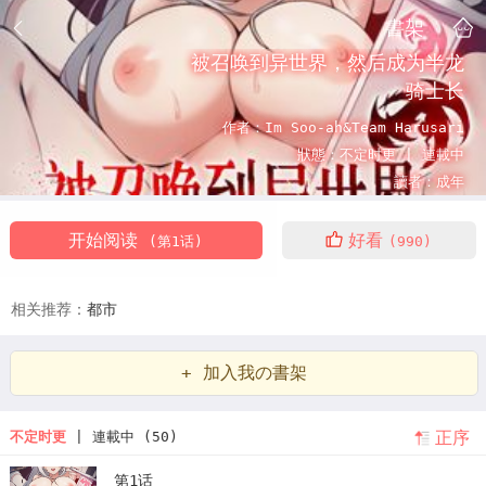
書架
被召唤到异世界，然后成为半龙
骑士长
作者：
Im Soo-ah&Team Harusari
狀態：
不定时更 |
連載中
讀者：
成年
开始阅读
好看
(第1话)
(990)
相关推荐：
都市
+ 加入我の書架
正序
不定时更
| 連載中 (50)
第1话