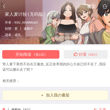
書架
家人麦计较(无码版)
作者：
KOU,KKAMAGWI
狀態：
更 |
連載中
讀者：
成年
开始阅读
好看
(第1话)
(691)
寄人篱下果然不自在又尴尬,反正收养我的好心大叔已经不在了,我应
该可以搬出去了吧？
相关推荐：
+ 加入我の書架
正序
更
| 連載中 (62)