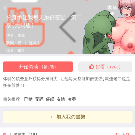
書架
分身术让我每天加倍变强：第二
季(无码版)
作者：
未知
狀態：
更 |
連載中
讀者：
成年
开始阅读
好看
(第1话)
(1268)
体弱的镇奎意外获得分身能力,让他每天都能加倍变强,就连老二也是
多多益善?!
相关推荐：
已婚
无码
催眠
友情
凌辱
+ 加入我の書架
正序
更
| 連載中 (18)