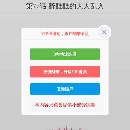
第77话 醉醺醺的大人乱入
VIP卡過期，賬戶閱幣不足
3秒快速註冊
充值閱幣，升級VIP會員
登陸賬戶
本內容只免費提供小部分試看